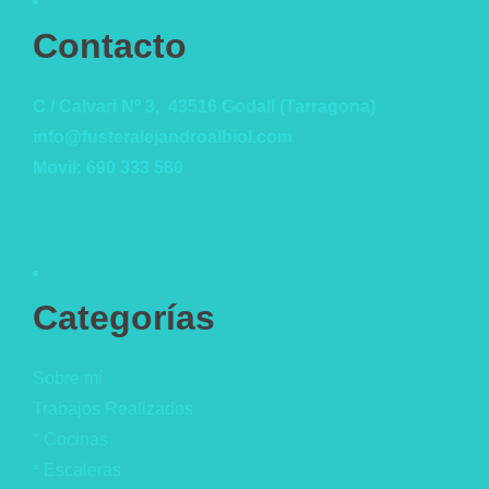
Contacto
C / Calvari Nº 3, 43516 Godall (Tarragona)
info@fusteralejandroalbiol.com
Movil: 690 333 580
Categorías
Sobre mí
Trabajos Realizados
* Cocinas
* Escaleras